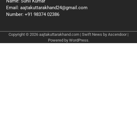
Name: Sunil Kumar
Email: aajtakuttarakhand24@gmail.com
Number: +91 98374 02386
Copyright © 2026
aajtakuttarakhand.com
| Swift News by
Ascendoor
|
Powered by
WordPress
.