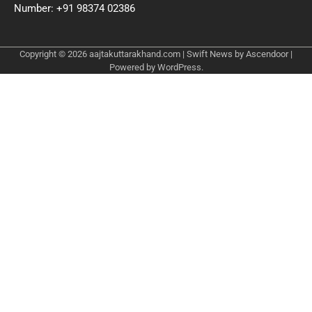
Number: +91 98374 02386
Copyright © 2026
aajtakuttarakhand.com
| Swift News by
Ascendoor
|
Powered by
WordPress
.