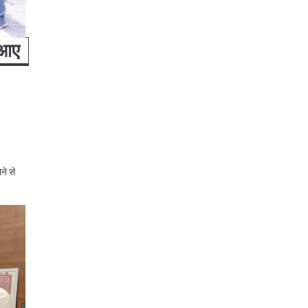
 आए
ने से