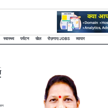
स्वास्थ्य
पर्यटन
खेल
रोज़गार/JOBS
व्यापार
ज
ासन