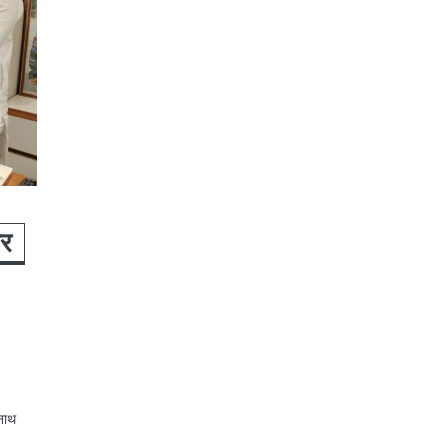
ार
िनाथ