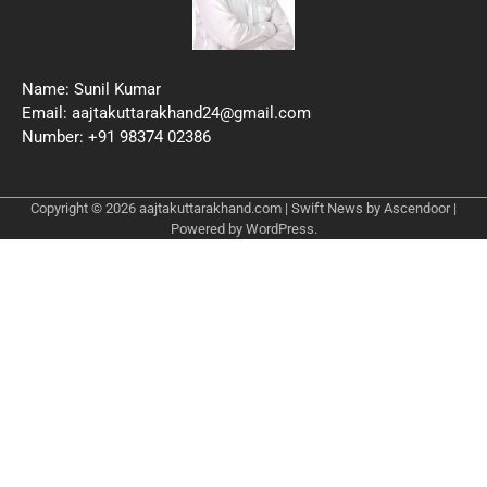
Name: Sunil Kumar
Email: aajtakuttarakhand24@gmail.com
Number: +91 98374 02386
Copyright © 2026
aajtakuttarakhand.com
| Swift News by
Ascendoor
|
Powered by
WordPress
.