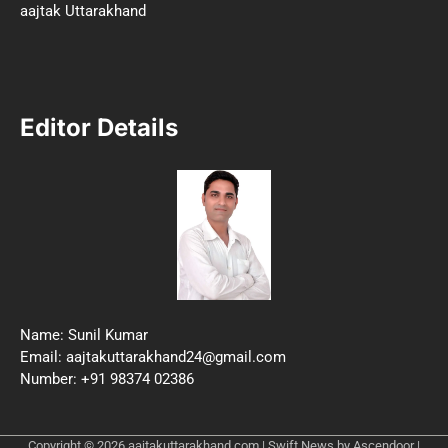
aajtak Uttarakhand
Editor Details
Name: Sunil Kumar
Email: aajtakuttarakhand24@gmail.com
Number: +91 98374 02386
Copyright © 2026
aajtakuttarakhand.com
| Swift News by
Ascendoor
|