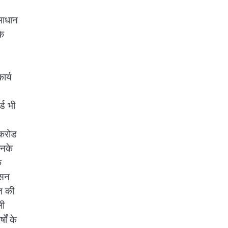
माधान
के
ार्य
्ड भी
 करोड
िनके
े
ासन
ित की
ली
ों के