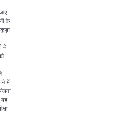
 जाए
नी के
कूड़ा
ी ने
को
े
े में
अंजना
ं यह
क्षा