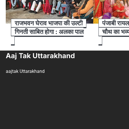
राजभवन घेराव भाजपा की उल्टी
पंजाबी रायल 
गिनती साबित होगा : अलका पाल
चौथ का भव
Aaj Tak Uttarakhand
aajtak Uttarakhand