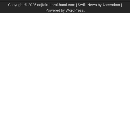
Copyright © 2026
aajtakuttarakhand.com
| Swift News by
Ascendoor
|
Powered by
WordPress
.