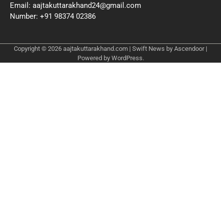
Email: aajtakuttarakhand24@gmail.com
Number: +91 98374 02386
Copyright © 2026
aajtakuttarakhand.com
| Swift News by
Ascendoor
|
Powered by
WordPress
.