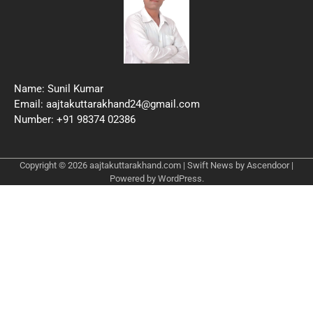
Name: Sunil Kumar
Email: aajtakuttarakhand24@gmail.com
Number: +91 98374 02386
Copyright © 2026
aajtakuttarakhand.com
| Swift News by
Ascendoor
|
Powered by
WordPress
.