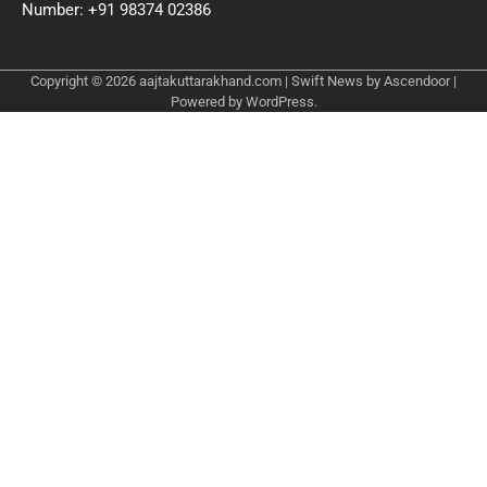
Number: +91 98374 02386
Copyright © 2026
aajtakuttarakhand.com
| Swift News by
Ascendoor
|
Powered by
WordPress
.