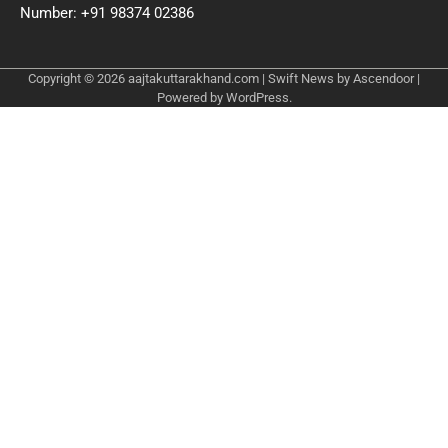
Number: +91 98374 02386
Copyright © 2026
aajtakuttarakhand.com
| Swift News by
Ascendoor
|
Powered by
WordPress
.